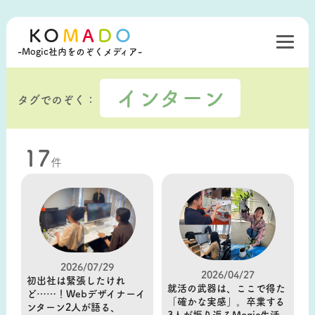
KO
M
A
D
O
-Mogic社内をのぞくメディア-
インターン
タグでのぞく：
17
件
2026/07/29
2026/04/27
初出社は緊張したけれ
就活の武器は、ここで得た
ど……！Webデザイナーイ
「確かな実感」。卒業する
ンターン2人が語る、
3人が振り返るMogic生活