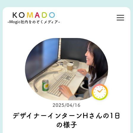
KO
M
A
D
O
-Mogic社内をのぞくメディア-
2025/04/16
デザイナーインターンHさんの1日
の様子