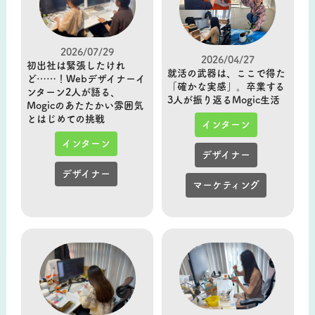
2026/07/29
2026/04/27
初出社は緊張したけれ
就活の武器は、ここで得た
ど……！Webデザイナーイ
「確かな実感」。卒業する
ンターン2人が語る、
3人が振り返るMogic生活
Mogicのあたたかい雰囲気
とはじめての挑戦
インターン
インターン
デザイナー
デザイナー
マーケティング