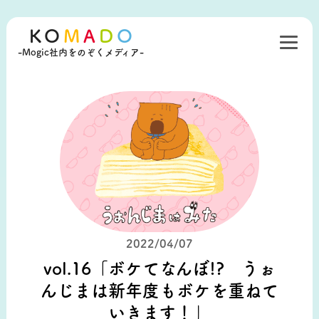
KO
M
A
D
O
-Mogic社内をのぞくメディア-
2022/04/07
vol.16「ボケてなんぼ!? うぉ
んじまは新年度もボケを重ねて
いきます！」