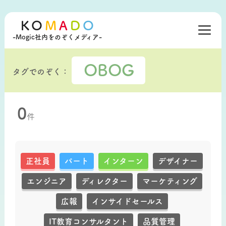
KO
M
A
D
O
-Mogic社内をのぞくメディア-
OBOG
タグでのぞく：
0
件
正社員
パート
インターン
デザイナー
エンジニア
ディレクター
マーケティング
広報
インサイドセールス
IT教育コンサルタント
品質管理